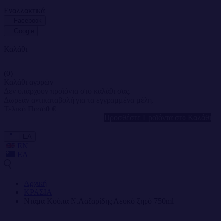
Εναλλακτικά
Facebook
Google
Καλάθι
(0)
Καλάθι αγορών
Δεν υπάρχουν προϊόντα στο καλάθι σας.
Δωρεάν αντικαταβολή για τα εγγραμμένα μέλη.
Τελικό Ποσό
0 €
Προσθέστε Προϊόντα στο Καλάθι
ΕΛ
EN
ΕΛ
Αρχική
ΚΡΑΣΙΑ
Ντάμα Κούπα Ν.Λαζαρίδης Λευκό ξηρό 750ml