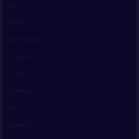
ΠΟΤΑ
ΕΡΥΘΡΟ
ΜΠΥΡΕΣ
ΛΕΥΚΟ
ΟΥΙΣΚΙ
ΑΠΟΣΤΑΓΜΑΤΑ
ΡΟΖΕ
ΒΟΤΚΑ
ΑΦΡΩΔΕΙΣ ΟΙΝΟΙ
ΤΖΙΝ
ΤΣΙΠΟΥΡΟ
ΡΟΥΜΙ
ΟΥΖΟ
ΕΛΑΙΟΛΑΔΟ
ΤΕΚΙΛΑ
ΔΩΡΑ
ΛΙΚΕΡ
FRANCHISE