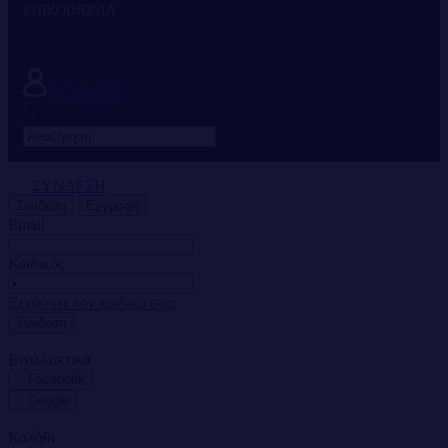
ΕΠΙΚΟΙΝΩΝΙΑ
Η ΕΤΑΙΡΙΑ
FRANCHISE
ΣΥΝΔΕΣΗ
ΣΥΝΔΕΣΗ
Σύνδεση
Εγγραφή
Email
Κωδικός
Ξεχάσατε τον κωδικό σας;
Σύνδεση
Εναλλακτικά
Facebook
Google
Καλάθι