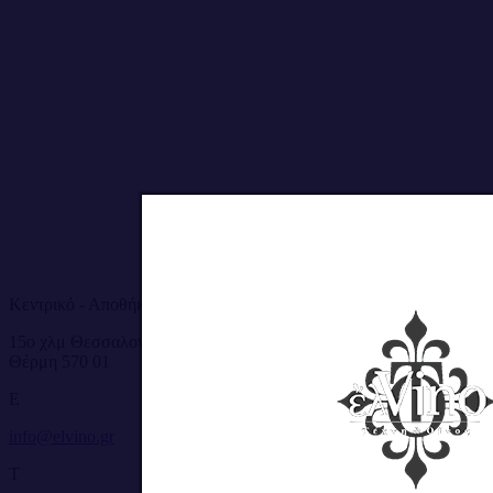
Out of stock
Κεντρικό - Αποθήκες - Logistic
15ο χλμ Θεσσαλονίκης - Ν. Μουδανιών,
Θέρμη 570 01
E
info@elvino.gr
T
ΕΠΙΒΕΒΑΙΩΣΗ ΗΛ