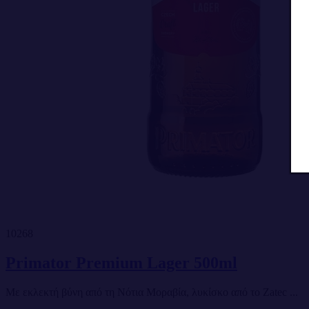
10268
Primator Premium Lager 500ml
Με εκλεκτή βύνη από τη Νότια Μοραβία, λυκίσκο από το Zatec ...