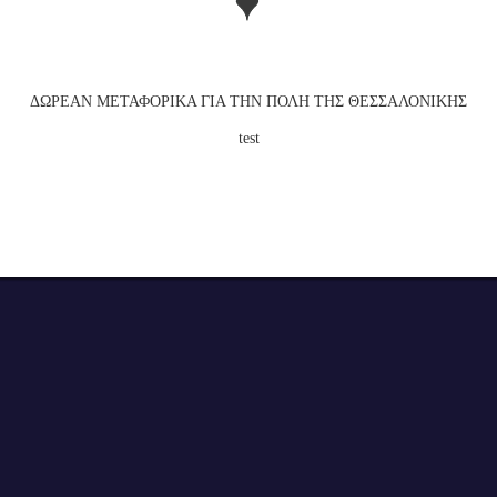
ΕΠΙΒΕΒΑΙΩΣΗ ΗΛΙΚΙΑΣ
Για να εισέλθετε στην ιστοσελίδα πρέπει να είστε
άνω των 18 ετών.
ΔΩΡΕΑΝ ΜΕΤΑΦΟΡΙΚΑ ΓΙΑ ΤΗΝ ΠΟΛΗ ΤΗΣ ΘΕΣΣΑΛΟΝΙΚΗΣ
ΝΑΙ
test
test