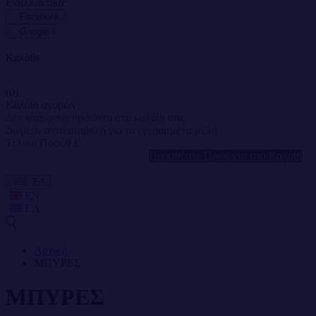
Εναλλακτικά
Facebook
Google
Καλάθι
(0)
Καλάθι αγορών
Δεν υπάρχουν προϊόντα στο καλάθι σας.
Δωρεάν αντικαταβολή για τα εγγραμμένα μέλη.
Τελικό Ποσό
0 €
Προσθέστε Προϊόντα στο Καλάθι
ΕΛ
EN
ΕΛ
Αρχική
ΜΠΥΡΕΣ
ΜΠΥΡΕΣ