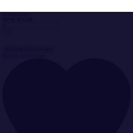
Άμεση παραλαβή / Παράδoση 1 έως 3 ημέρες
Brand:
Ayinger Brew
ΠΡΟΕΛΕΥΣΗ
Ρωτήστε για το προϊόν