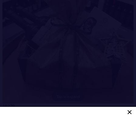
Tap to expand
10279
×
Ξύλινο Καφάσι 3 φιαλών
Ξύλινο καφάσι 3 φιαλών