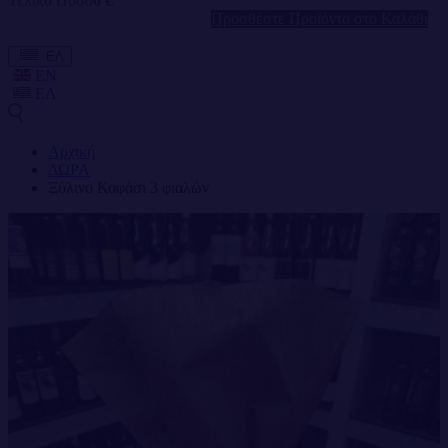
Τελικό Ποσό
0 €
Προσθέστε Προϊόντα στο Καλάθι
ΕΛ
EN
ΕΛ
Αρχική
ΔΩΡΑ
Ξύλινο Καφάσι 3 φιαλών