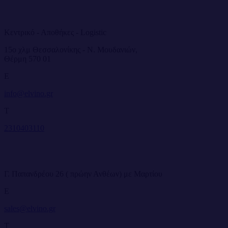
Κεντρικό - Αποθήκες - Logistic
15ο χλμ Θεσσαλονίκης - Ν. Μουδανιών,
Θέρμη 570 01
E
info@elvino.gr
T
2310403110
Γ. Παπανδρέου 26 ( πρώην Ανθέων) με Μαρτίου
E
sales@elvino.gr
T