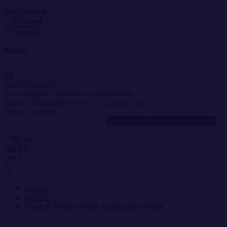
Εναλλακτικά
Facebook
Google
Καλάθι
(0)
Καλάθι αγορών
Δεν υπάρχουν προϊόντα στο καλάθι σας.
Δωρεάν αντικαταβολή για τα εγγραμμένα μέλη.
Τελικό Ποσό
0 €
Προσθέστε Προϊόντα στο Καλάθι
ΕΛ
EN
ΕΛ
Αρχική
ΚΡΑΣΙΑ
Τέχνη & Οίνος έλVino Λευκό Ξηρό 750ml