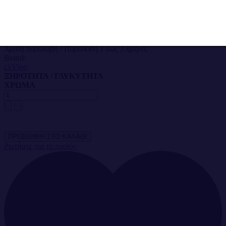
Θερμοκρασία Σερβιρίσματος: 8 - 10 ˚C
Τιμή πώλησης με έκπτωση
4,60 €
Διαθεσιμότητα:
Άμεση παραλαβή / Παράδoση 1 έως 3 ημέρες
Brand:
έλVino
ΞΗΡΟΤΗΤΑ / ΓΛΥΚΥΤΗΤΑ
ΧΡΩΜΑ
Ρωτήστε για το προϊόν