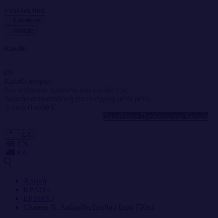
Εναλλακτικά
Facebook
Google
Καλάθι
(0)
Καλάθι αγορών
Δεν υπάρχουν προϊόντα στο καλάθι σας.
Δωρεάν αντικαταβολή για τα εγγραμμένα μέλη.
Τελικό Ποσό
0 €
Προσθέστε Προϊόντα στο Καλάθι
ΕΛ
EN
ΕΛ
Αρχική
ΚΡΑΣΙΑ
ΕΡΥΘΡΟ
Chateau Ν. Λαζαρίδη Ερυθρό ξηρό 750ml