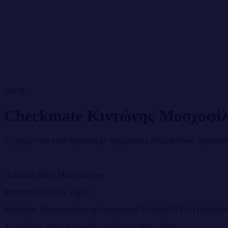
10019
Checkmate Κιντώνης Μοσχοφίλ
Το χρώμα του είναι λαμπερό με αρωματικές νότες άνθεων, τριαντάφ
Ποικιλία: 100% Μοσχοφίλερο
Κατηγορία: Λευκός Ξηρός
Κατάταξη: Προστατευόμενη Γεωγραφική Ένδειξη (Π.Γ.Ε.) Πελοπόν
Αμπελώνας: Ορεινή Αρκαδία, υψόμετρο 600 – 650μ.