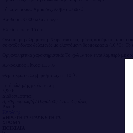
Τύπος εδάφους: Αμμώδες, Ασβεστολιθικό
Απόδοση: 9.000 κιλά / τρύγο
Ηλικία φυτών: 15 έτη
Οινοποίηση / Ωρίμανση: Χειρωνακτικός τρύγος και άμεση μεταφορά 
σε ανοξείδωτες δεξαμενές με ελεγχόμενη θερμοκρασία (16 °C). Το κ
Οργανοληπτικά χαρακτηριστικά: Το χρώμα του είναι λαμπερό με αρω
Αλκοολικός Τίτλος: 11.5 %
Θερμοκρασία Σερβιρίσματος: 8 - 10 ˚C
Τιμή πώλησης με έκπτωση
5,90 €
Διαθεσιμότητα:
Άμεση παραλαβή / Παράδoση 1 έως 3 ημέρες
Brand:
Κιντώνης
ΞΗΡΟΤΗΤΑ / ΓΛΥΚΥΤΗΤΑ
ΧΡΩΜΑ
ΠΟΙΚΙΛΙΑ