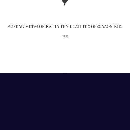
ΕΠΙΒΕΒΑΙΩΣΗ ΗΛΙΚΙΑΣ
Για να εισέλθετε στην ιστοσελίδα πρέπει να είστε
άνω των 18 ετών.
ΔΩΡΕΑΝ ΜΕΤΑΦΟΡΙΚΑ ΓΙΑ ΤΗΝ ΠΟΛΗ ΤΗΣ ΘΕΣΣΑΛΟΝΙΚΗΣ
ΝΑΙ
test
test