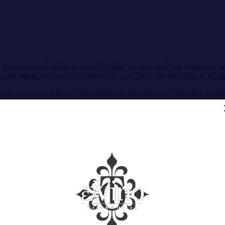
στο οινοποιείο μέσα σε μικρά τελάρα. Αποραγισμός και σύνθλιψη σε
ρασί παραμένει στις οινολάσπες για τρεις μήνες σε ανοξείδωτες δεξα
ματικές νότες άνθεων, τριαντάφυλλου και γιασεμιού, τραγανή οξύτητ