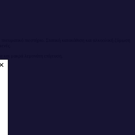
 πνευματικό πιεστήριο. Στατική κατακάθιση και αλκοολική ζύμωση
μενές.
α και μακρά λεμονάτη επίγευση.
×