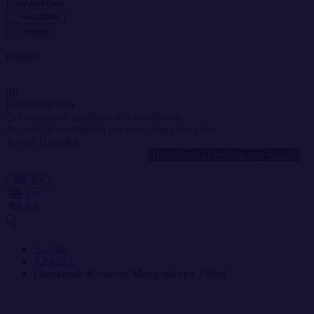
Εναλλακτικά
Facebook
Google
Καλάθι
(0)
Καλάθι αγορών
Δεν υπάρχουν προϊόντα στο καλάθι σας.
Δωρεάν αντικαταβολή για τα εγγραμμένα μέλη.
Τελικό Ποσό
0 €
Προσθέστε Προϊόντα στο Καλάθι
ΕΛ
EN
ΕΛ
Αρχική
ΚΡΑΣΙΑ
Checkmate Κιντώνης Μοσχοφίλερο 750ml