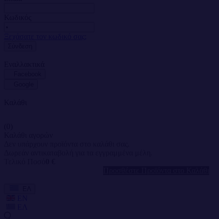
Κωδικός
Ξεχάσατε τον κωδικό σας;
Σύνδεση
Εναλλακτικά
Facebook
Google
Καλάθι
(0)
Καλάθι αγορών
Δεν υπάρχουν προϊόντα στο καλάθι σας.
Δωρεάν αντικαταβολή για τα εγγραμμένα μέλη.
Τελικό Ποσό
0 €
Προσθέστε Προϊόντα στο Καλάθι
ΕΛ
EN
ΕΛ