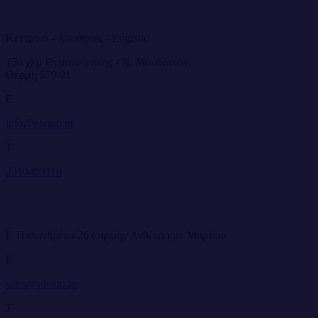
Κεντρικό - Αποθήκες - Logistic
15ο χλμ Θεσσαλονίκης - Ν. Μουδανιών,
Θέρμη 570 01
E
info@elvino.gr
T
2310403110
Γ. Παπανδρέου 26 ( πρώην Ανθέων) με Μαρτίου
E
sales@elvino.gr
T