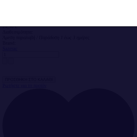
Ποσότητα : 700ml
Χώρα : Αγγλία
Τιμή πώλησης με έκπτωση
24,30 €
Διαθεσιμότητα:
Άμεση παραλαβή / Παράδoση 1 έως 3 ημέρες
Brand:
Sazerac
Ρωτήστε για το προϊόν