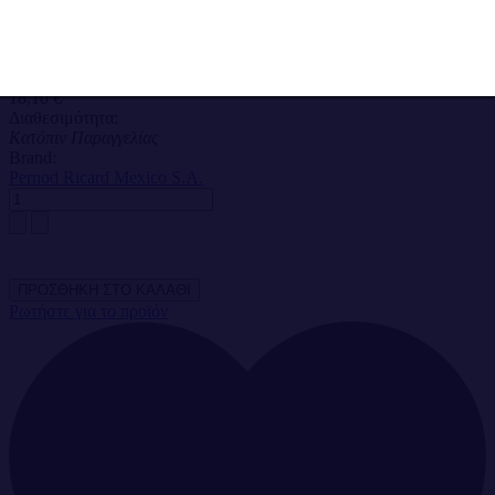
Ποσότητα : 700ml
Χώρα : Μεξικό
Τιμή πώλησης με έκπτωση
18,10 €
Διαθεσιμότητα:
Κατόπιν Παραγγελίας
Brand:
Pernod Ricard Mexico S.A.
Ρωτήστε για το προϊόν