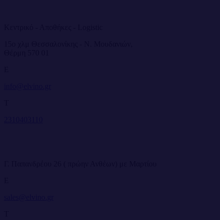
Κεντρικό - Αποθήκες - Logistic
15ο χλμ Θεσσαλονίκης - Ν. Μουδανιών,
Θέρμη 570 01
E
info@elvino.gr
T
2310403110
Γ. Παπανδρέου 26 ( πρώην Ανθέων) με Μαρτίου
E
sales@elvino.gr
T