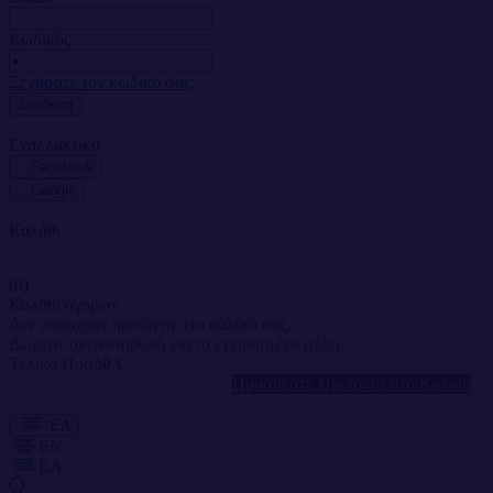
Κωδικός
Ξεχάσατε τον κωδικό σας;
Σύνδεση
Εναλλακτικά
Facebook
Google
Καλάθι
(0)
Καλάθι αγορών
Δεν υπάρχουν προϊόντα στο καλάθι σας.
Δωρεάν αντικαταβολή για τα εγγραμμένα μέλη.
Τελικό Ποσό
0 €
Προσθέστε Προϊόντα στο Καλάθι
ΕΛ
EN
ΕΛ