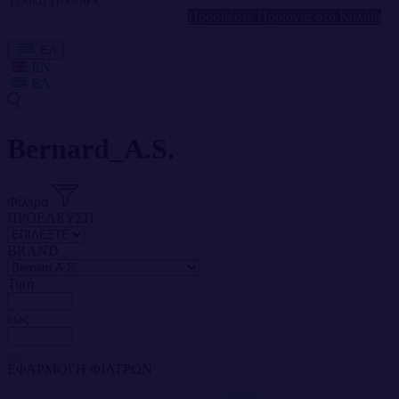
Τελικό Ποσό
0 €
Προσθέστε Προϊόντα στο Καλάθι
ΕΛ
EN
ΕΛ
Bernard_A.S.
Φίλτρα
ΠΡΟΕΛΕΥΣΗ
BRAND
Τιμή
εώς
ΕΦΑΡΜΟΓΗ ΦΙΛΤΡΩΝ