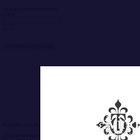
Τιμή πώλησης με έκπτωση:
3,30 €
Κεντρικό - Αποθήκες - Logistic
15ο χλμ Θεσσαλονίκης - Ν. Μουδανιών,